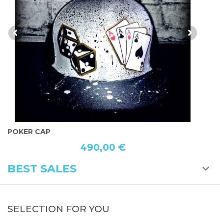
POKER CAP
C
490,00 €
BEST SALES
SELECTION FOR YOU