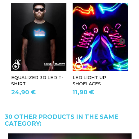
EQUALIZER 3D LED T-
LED LIGHT UP
P
SHIRT
SHOELACES
GL
24,90 €
11,90 €
1
30 OTHER PRODUCTS IN THE SAME
CATEGORY: