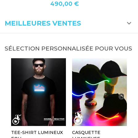
490,00 €
MEILLEURES VENTES
SÉLECTION PERSONNALISÉE POUR VOUS
TEE-SHIRT LUMINEUX
CASQUETTE
L