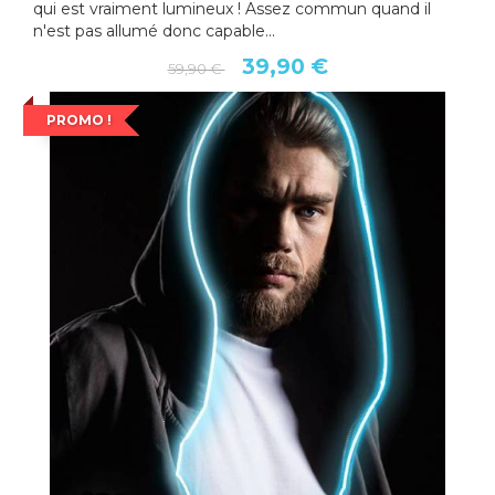
qui est vraiment lumineux ! Assez commun quand il
n'est pas allumé donc capable...
39,90 €
59,90 €
PROMO !