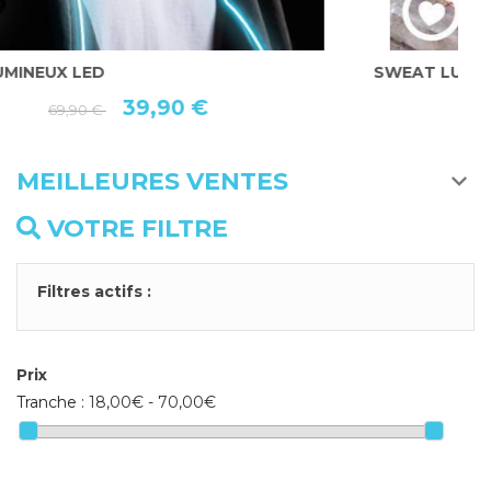
SWEAT LUMINEUX MESSAGE LED, 8 COLORIS
S
44,90 €
69,90 €
MEILLEURES VENTES
VOTRE FILTRE
Filtres actifs :
Prix
Tranche :
18,00€ - 70,00€