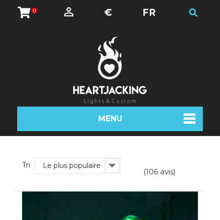
€
FR
0
MENU
Tri
Le plus populaire
(106 avis)