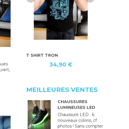
TEE SHIRT SPLASH HOMME
TEE SHIR
HOMME
nues
34,90 €
,vert,
MEILLEURES VENTES
CHAUSSURES
LUMINEUSES LED
Chaussure LED : 6
nouveaux coloris, cf
photos ! Sans compter