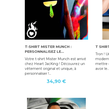
T-SHIRT MISTER MUNCH :
TEE SHIRT HEART JACKING
T SHIR
PERSONNALISEZ LE...
CLASSIC2 BLANC HOMME
Tron ! U
Votre t-shirt Mister Munch est arrivé
34,90 €
moderne.
chez Heart JacKing ! Découvrez un
mettre 
vêtement original et unique, à
avoir le..
personnaliser !...
34,90 €