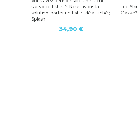
Vous avez peur de faire une tâche
sur votre t shirt ? Nous avons la
Tee Shi
solution, porter un t shirt déjà taché ;
Classic2
Splash !
34,90 €