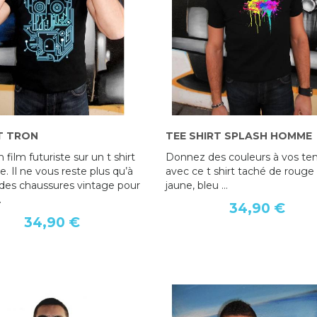
T TRON
T-SHIRT MISTER MUNCH :
TEE SHIRT SPLASH HOMME
T SHIRT TRON
PERSONNALISEZ LE...
n film futuriste sur un t shirt
Donnez des couleurs à vos te
34,90 €
 Il ne vous reste plus qu’à
34,90 €
avec ce t shirt taché de rouge 
des chaussures vintage pour
jaune, bleu …
.
34,90 €
34,90 €