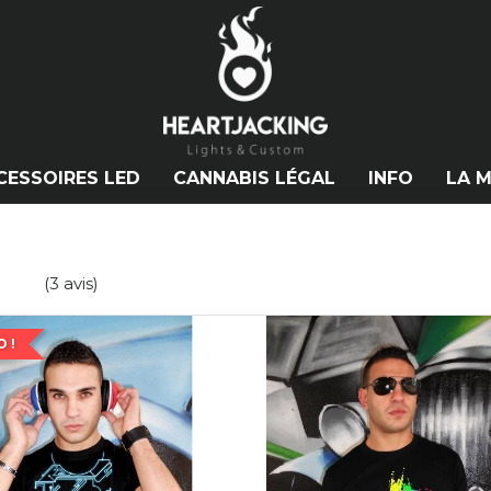
CESSOIRES LED
CANNABIS LÉGAL
INFO
LA 
(3 avis)
 !
PROMO!