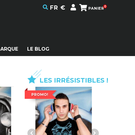
FR
€
0
PANIER
MARQUE
LE BLOG
LES IRRÉSISTIBLES !