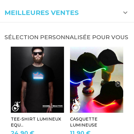
MEILLEURES VENTES
SÉLECTION PERSONNALISÉE POUR VOUS
TEE-SHIRT LUMINEUX
CASQUETTE
L
EQU...
LUMINEUSE
L
24,90 €
11,90 €
1