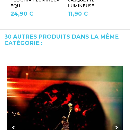
TEE-SHIRT LUMINEUX
CASQUETTE
L
EQU...
LUMINEUSE
L
24,90 €
11,90 €
1
30 AUTRES PRODUITS DANS LA MÊME
CATÉGORIE :