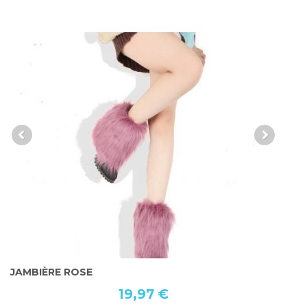
COLLANT DE DANSE
J
19,97 €