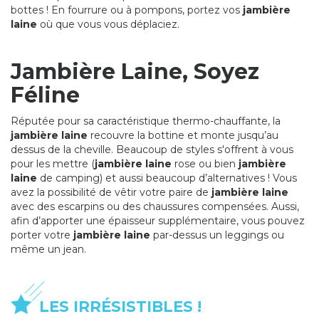
bottes ! En fourrure ou à pompons, portez vos
jambiè re
laine
où que vous vous déplaciez.
Jambiè re Laine, Soyez
Féline
Réputée pour sa caractéristique thermo-chauffante, la
jambiè re laine
recouvre la bottine et monte jusqu’au
dessus de la cheville. Beaucoup de styles s'offrent à vous
pour les mettre (
jambiè re laine
rose ou bien
jambiè re
laine
de camping) et aussi beaucoup d’alternatives ! Vous
avez la possibilité de vêtir votre paire de
jambiè re laine
avec des escarpins ou des chaussures compensées. Aussi,
afin d’apporter une épaisseur supplémentaire, vous pouvez
porter votre
jambiè re laine
par-dessus un leggings ou
même un jean.
LES IRRÉSISTIBLES !