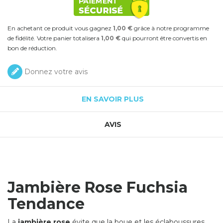
En achetant ce produit vous gagnez
1,00 €
grâce à notre programme
de fidélité. Votre panier totalisera
1,00 €
qui pourront être convertis en
bon de réduction.
Donnez votre avis
EN SAVOIR PLUS
AVIS
Jambiè re Rose Fuchsia
Tendance
La
jambiè re rose
évite que la boue et les éclaboussures