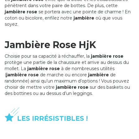
pénètrent dans votre paire de bottes. De plus, cette
jambiè re rose
se portera avec une pointe de charme ! En
coton ou bicolore, enfilez notre
jambiè re
où que vous
soyez.
Jambière Rose HjK
Choisie pour sa capacité à réchauffer, la
jambiè re rose
protège une partie de la chaussure et arrive au dessus du
mollet. La
jambiè re rose
à de nombreuses utilités
(
jambiè re rose
de marche ou encore
jambiè re
de
randonnée) ainsi qu’un maximum d’options ! Vous pouvez
choisir de mettre votre
jambiè re rose
sur des baskets ou
des bottines ou au dessus d’un leggings.
LES IRRÉSISTIBLES !
PROMO!