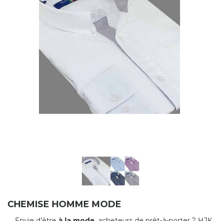
CHEMISE HOMME MODE
Envie d’être
à la mode
, acheteurs de prêt-à-porter ? HJK