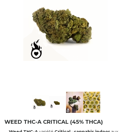
WEED THC-A CRITICAL (45% THCA)
Weed THC-A
variété
Critical
:
cannabis indoor
aux