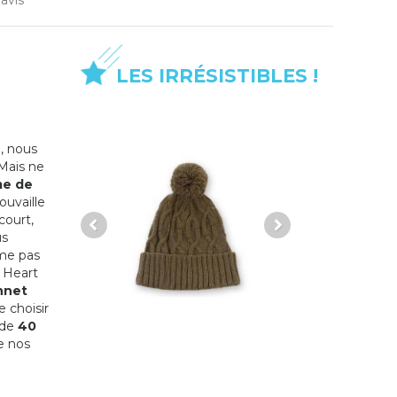
avis
LES IRRÉSISTIBLES !
, nous
 Mais ne
e de
ouvaille
court,
us
me pas
Heart
nnet
 choisir
 de
40
e nos