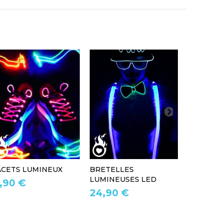
ACETS LUMINEUX
BRETELLES
CHAUSS
LUMINEUSES LED
LUMINEUS
1,90 €
24,90 €
29,90 