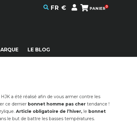
FR
€
0
PANIER
MARQUE
LE BLOG
HJK a été réalisé afin de vous armer contre les
er ce dernier
bonnet homme pas cher
tendance !
rylique.
Article obligatoire de l’hiver,
le
bonnet
s le but de battre les basses températures.