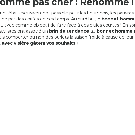
omme pas cher : Renommé !
BONNET TOMBANT
BONNET TRICOT
19,90 €
21,97 €
nnet était exclusivement possible pour les bourgeois, les pauvres
 de par des coiffes en ces temps. Aujourd’hui, le
bonnet homm
ut, avec comme objectif de faire face à des pluies courtes ! En
 stylistes ont associé un
brin de tendance
au
bonnet homme 
ais comporter ou non des ourlets la saison froide à cause de leu
avec visière gâtera vos souhaits !