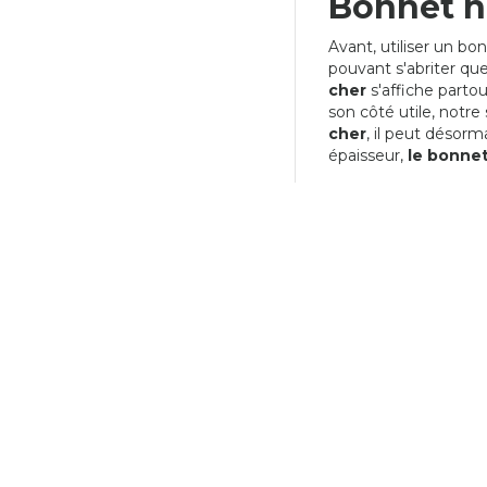
Bonnet h
BONNET OVERSIZE
19,90 €
Avant, utiliser un bo
pouvant s'abriter que
cher
s'affiche parto
son côté utile, notre
cher
, il peut désorm
épaisseur,
le bonnet 