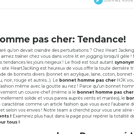
Donnez votre 
omme pas cher: Tendance!
ré qu'on devait craindre des perturbations ? Chez Heart Jacking
mez traîner chez vous dans votre lit en jogging lorsqu'il gèle !
s tendances les jours neigeux ! Le froid est tout autant
synonym
 site HeartJacKing est heureux de vous offrir la toute dernière tr
de de bonnets divers (bonnet en acrylique, laine, coton, bonnet 
 noir, rouge et autres...). Le
bonnet homme pas cher
HJK vo
 fashion même avec la goutte au nez ! Parce qu'un bonnet hom
usivement un couvre-chef (même si le
bonnet homme pas cher
nnellement solide et vous parera auprès vents et marées), le
bo
 caractérise comme un article fashion que vous avez l’aubaine de
et selon vos envies ! Notre team a cherché pour vous une série
nts !
Examinez plus haut dans la page pour repérer la totalité d
our tous !