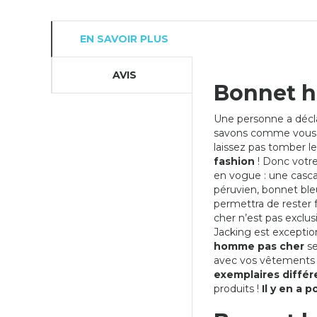
EN SAVOIR PLUS
AVIS
Bonnet h
Une personne a décla
savons comme vous ai
laissez pas tomber le
fashion
! Donc votre
en vogue : une casca
péruvien, bonnet bleu,
permettra de rester
cher n’est pas excl
Jacking est exceptio
homme pas cher
se
avec vos vêtements 
exemplaires différe
produits !
Il y en a p