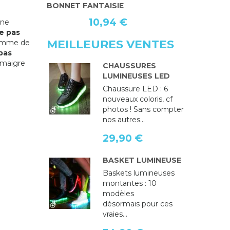
BONNET FANTAISIE
BONNET X
10,94 €
 ne
e pas
MEILLEURES VENTES
 somme de
pas
r maigre
CHAUSSURES
LUMINEUSES LED
Chaussure LED : 6
nouveaux coloris, cf
photos ! Sans compter
nos autres...
29,90 €
BASKET LUMINEUSE
Baskets lumineuses
montantes : 10
modèles
désormais pour ces
vraies...