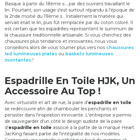
Basque à partir du 18ème s. , par des ouvriers travaillant le
lin. Pourtant, son usage s'est surtout répandu à l’époque de
la 2nde moitié du 19ème s . Initialement la matière qui
servait était le lin, puis fût remplacée par du coton coloré. Il
est certain que les espadrilles représentent le summum de
la chaussure traditionnelle artisanale. Si vous cherchez des
chaussures plus tendance et innovantes, nous vous
conseillons alors de vous tourner plus vers nos
chaussures
led lumineuses plates
ou
baskets lumineuses
montantes
!
Espadrille En Toile HJK, Un
Accessoire Au Top !
Avec virtuosité et art de rue, la paire d’
espadrille en toile
se redécouvre afin de chambouler les penchants et
persister dans l'inspiration innovante. L'entreprise a permis
de sauvegarder d'un côté le design sudiste de la paire
d’
espadrille en toile
associé à la patte de la marque Heart
JacKing faisant partie de l'intégralité de nos modèles.
Contenant une semelle synthétique haut de gamme et