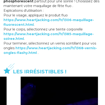
phosphorescent
partout pour une soirée ! Choisissez dès
maintenant votre maquillage de fête fluo .
Explications d'utilisation :
Pour le visage, appliquez le produit fluo
https://www.heartjacking.com/fr/1306-maquillage-
fluorescent.html
.
Pour le corps, sélectionnez une teinte corporelle
https://www.heartjacking.com/fr/1385-maquillage-
soiree.html
.
Pour terminer, sélectionnez un vernis scintillant pour vos
ongles
https://www.heartjacking.com/fr/1368-vernis-
ongles-flashy.html
.
LES IRRÉSISTIBLES !