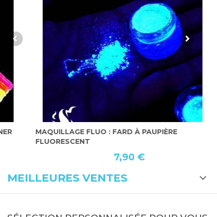
MAQUILLAGE FLUO : FARD À PAUPIÈRE
M
FLUORESCENT
7,90 €
MEILLEURES VENTES