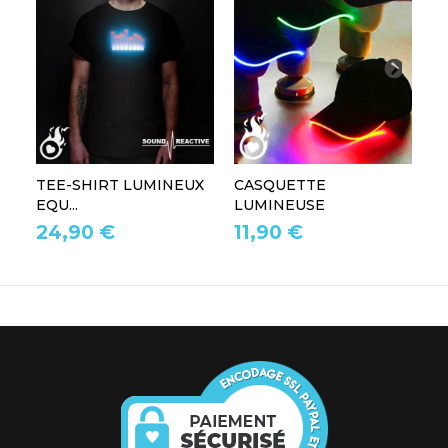
TEE-SHIRT LUMINEUX
CASQUETTE
L
EQU...
LUMINEUSE
L
24,90 €
11,90 €
1