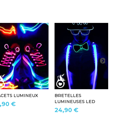
ACETS LUMINEUX
BRETELLES
CHAUSS
LUMINEUSES LED
LUMINEUS
1,90 €
24,90 €
29,90 