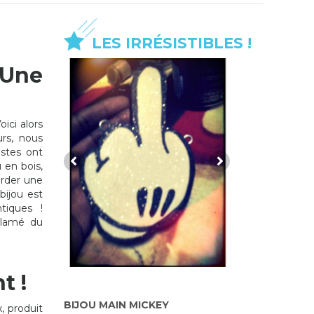
LES IRRÉSISTIBLES !
’Une
oici alors
urs, nous
istes ont
u en bois,
arder une
bijou est
tiques !
éclamé du
t !
BIJOU MAIN MICKEY
BIJOUX EN
, produit