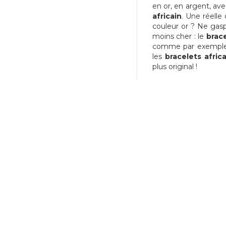
en or, en argent, ave
0,03 €
40,03 €
africain
. Une réelle
couleur or ? Ne gasp
moins cher : le
brace
comme par exemple D
les
bracelets afric
plus original !