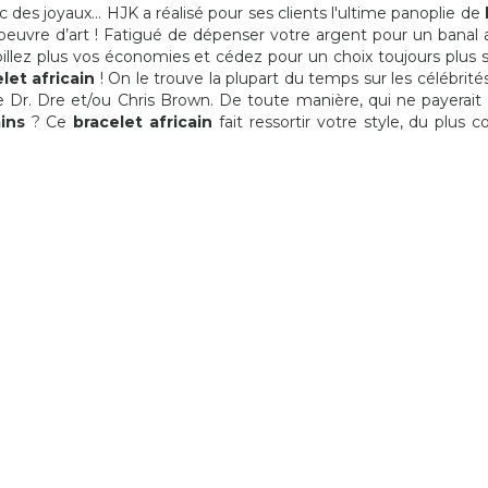
c des joyaux... HJK a réalisé pour ses clients l'ultime panoplie de
40,03 €
40,03 €
 oeuvre d’art ! Fatigué de dépenser votre argent pour un banal a
illez plus vos économies et cédez pour un choix toujours plus
let africain
! On le trouve la plupart du temps sur les célébrit
r. Dre et/ou Chris Brown. De toute manière, qui ne payerait
ains
? Ce
bracelet africain
fait ressortir votre style, du plus c