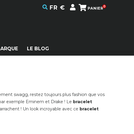
FR
€
0
PANIER
MARQUE
LE BLOG
ment swagg, restez toujours plus fashion que vos
 par exemple Eminem et Drake ! Le
bracelet
’arrachent ! Un look incroyable avec ce
bracelet