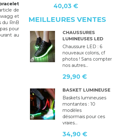
bracelet
40,03 €
rticle de
 swagg et
MEILLEURES VENTES
és du RnB
 pas pour
CHAUSSURES
ourant au
LUMINEUSES LED
Chaussure LED : 6
nouveaux coloris, cf
photos ! Sans compter
nos autres...
29,90 €
BASKET LUMINEUSE
Baskets lumineuses
montantes : 10
modèles
désormais pour ces
vraies...
34,90 €