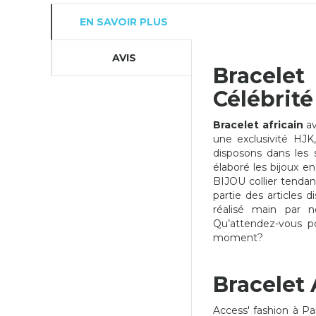
EN SAVOIR PLUS
AVIS
Bracelet
Célébrité 
Bracelet africain
av
une exclusivité HJK
disposons dans les s
élaboré les bijoux e
BIJOU collier tendanc
partie des articles d
réalisé main par n
Qu’attendez-vous 
moment?
Bracelet 
SHION
BLING BLING HOMME
Access' fashion à Par