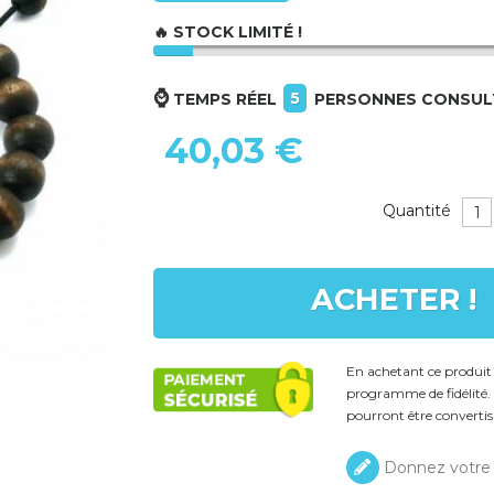
🔥 STOCK LIMITÉ !
⌚
5
TEMPS RÉEL
PERSONNES CONSUL
40,03 €
Quantité
ACHETER !
En achetant ce produi
programme de fidélité. 
pourront être convertis
Donnez votre 