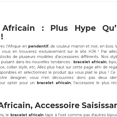
 Africain : Plus Hype Qu
!
ec l’Afrique en
pendentif
, de couleur marron et noir, en bois. V
, vous en trouverez exclusivement sur le site HJK ! Par aille
tocks de plusieurs modèles d’accessoires différents. Nos styl
n puisant dans les nouvelles tendances :
bracelet africain
, bijo
e, collier stylé, etc. Allez plus haut sur cette page afin de reg
isponibles et sélectionnez le produit qui vous plait le plus ! Ce 
otre designer, vous n'en découvrirez donc pas deux iden
pour opter pour un
bracelet africain
, l’accessoire le plus r
Africain, Accessoire Saisissan
PENDENTIF FANTAISIE
BRACELET AFRICAIN
is, le
bracelet africain
tape à l'oeil comme pas d'autres bijoux