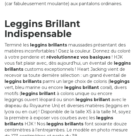
(car fabuleusement moulante) aux pantalons ordinaires.
Leggins Brillant
Indispensable
Terminé les
leggins brillants
maussades présentant des
matières inconfortables ! Osez la couleur. Donnez du coloré
à votre penderie et
révolutionnez vos basiques
! HJK
vous fait plaisir avec, dès aujourd’hui, un éventail de
leggins
brillants
customs exceptionnels ! Heart Jacking vient de
recevoir sa toute dernière sélection : un grand éventail de
leggins brillants
parmi un large choix de coloris (
leggings
vert, bleu marine ou encore
leggins brillant
corail), divers
motifs (
leggins brillant
à coloris unique ou encore
leggings ouvert léopard ou sinon
leggins brillant
avec le
drapeau du Royaume Uni) et diverses matières (leggins en
lycra ou en cuir) ! Disponible de la taille XS à la taille M, soyez
la première à exposer vos courbes avec les
leggins
brillants
HJK ! Nos
leggins brillants
font soixante douze
centimètres à l’entrejambes. Le modèle en photo mesure
de 173 centimètres et porte du 38.