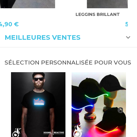
LEGGINS BRILLANT
L
5,90 €
MEILLEURES VENTES
SÉLECTION PERSONNALISÉE POUR VOUS