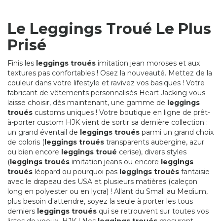
Le Leggings Troué Le Plus
Prisé
Finis les
leggings troués
imitation jean moroses et aux
textures pas confortables ! Osez la nouveauté. Mettez de la
couleur dans votre lifestyle et ravivez vos basiques ! Votre
fabricant de vêtements personnalisés Heart Jacking vous
laisse choisir, dès maintenant, une gamme de
leggings
troués
customs uniques ! Votre boutique en ligne de prêt-
à-porter custom HJK vient de sortir sa dernière collection :
un grand éventail de
leggings troués
parmi un grand choix
de coloris (
leggings troués
transparents aubergine, azur
ou bien encore
leggings troué
cerise), divers styles
(
leggings troués
imitation jeans ou encore
leggings
troués
léopard ou pourquoi pas
leggings troués
fantaisie
avec le drapeau des USA et plusieurs matières (caleçon
long en polyester ou en lycra) ! Allant du Small au Medium,
plus besoin d'attendre, soyez la seule à porter les tous
derniers
leggings troués
qui se retrouvent sur toutes vos
listes de voeux HJK ! Nos
leggings troués
mesurent