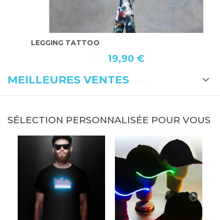
LEGGING TATTOO
L
19,90 €
MEILLEURES VENTES
SÉLECTION PERSONNALISÉE POUR VOUS