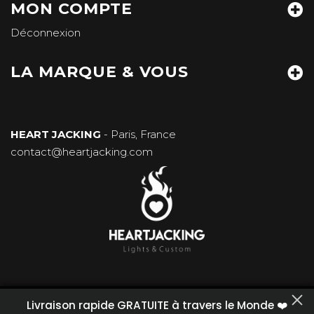
MON COMPTE
Déconnexion
LA MARQUE & VOUS
HEART JACKING
- Paris, France
contact@heartjacking.com
Politique de confidentialité mise à jour. Pour en savoir
Livraison rapide GRATUITE à travers le Monde ❤️
plus :
Confidentialité
.