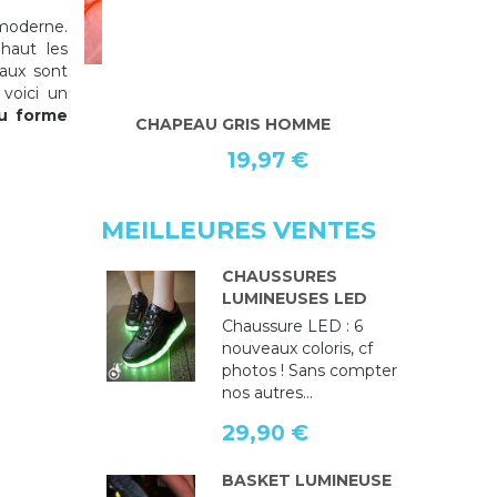
 moderne.
haut les
aux sont
 voici un
u forme
:
CHAPEAU GRIS HOMME
CHAPEAU T
19,97 €
MEILLEURES VENTES
CHAUSSURES
LUMINEUSES LED
Chaussure LED : 6
nouveaux coloris, cf
photos ! Sans compter
nos autres...
29,90 €
BASKET LUMINEUSE