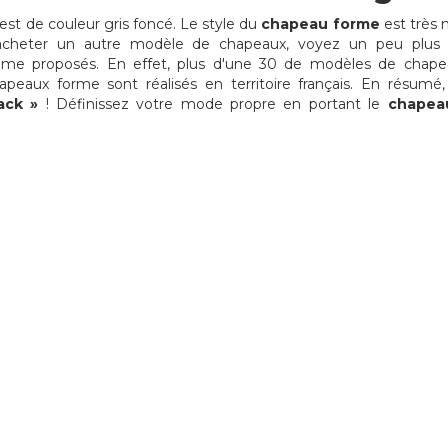
est de couleur gris foncé. Le style du
chapeau forme
est très
acheter un autre modèle de chapeaux, voyez un peu plus 
e proposés. En effet, plus d'une 30 de modèles de chape
apeaux forme sont réalisés en territoire français. En résumé,
ack »
! Définissez votre mode propre en portant le
chapea
CHAPEAU ANGLAIS
COURONNE DE FLEURS 
CHOISISSEZ VOTRE...
19,90 €
19,90 €