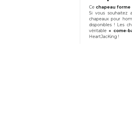
Ce
chapeau forme
Si vous souhaitez 
chapeaux pour homm
disponibles ! Les ch
véritable
« come-b
CHAPEAU MEXICAIN
HeartJacKing !
20,97 €