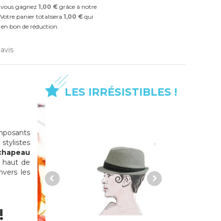
t vous gagnez
1,00 €
grâce à notre
Votre panier totalisera
1,00 €
qui
 en bon de réduction.
avis
LES IRRÉSISTIBLES !
posants
stylistes
chapeau
 haut de
vers les
!