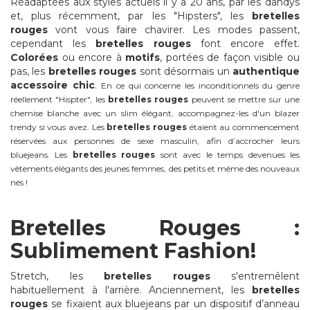
Réadaptées aux styles actuels il y a 20 ans, par les dandys
et, plus récemment, par les "Hipsters", les
bretelles
rouges
vont vous faire chavirer. Les modes passent,
cependant les
bretelles rouges
font encore effet.
Colorées
ou encore à
motifs
, portées de façon visible ou
pas, les
bretelles rouges
sont désormais un
authentique
accessoire
chic
.
En ce qui concerne les inconditionnels du genre
réellement "Hispter", les
bretelles rouges
peuvent se mettre sur une
chemise blanche avec un slim élégant, accompagnez-les d'un blazer
trendy si vous avez. Les
bretelles rouges
étaient au commencement
réservées aux personnes de sexe masculin, afin d’accrocher leurs
bluejeans. Les
bretelles rouges
sont avec le temps devenues les
vêtements élégants des jeunes femmes, des petits et même des nouveaux
nés !
Bretelles Rouges :
Sublimement Fashion!
Stretch, les
bretelles rouges
s'entremêlent
habituellement à l'arrière. Anciennement, les
bretelles
rouges
se fixaient aux bluejeans par un dispositif d’anneau