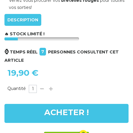
Venez vous procurer vos
bretelles rouges
pour toutes
vos sorties!
DESCRIPTION
🔥 STOCK LIMITÉ !
⌚
7
TEMPS RÉEL
PERSONNES CONSULTENT CET
ARTICLE
19,90 €
Quantité
ACHETER !