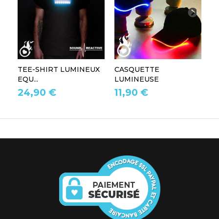
TEE-SHIRT LUMINEUX
CASQUETTE
L
EQU...
LUMINEUSE
L
24,90 €
11,90 €
1