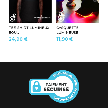
TEE-SHIRT LUMINEUX
CASQUETTE
L
EQU...
LUMINEUSE
L
24,90 €
11,90 €
1