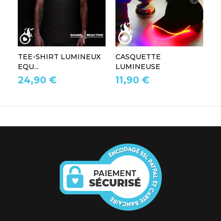
TEE-SHIRT LUMINEUX
CASQUETTE
L
EQU...
LUMINEUSE
L
24,90 €
11,90 €
1