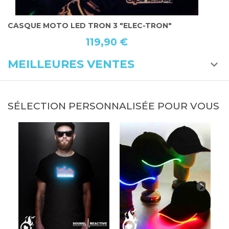
ON 3 "ELEC-TRON"
CASQUETTE WATI B ORIG
19,90 €
40,0
MEILLEURES VENTES
SÉLECTION PERSONNALISÉE POUR VOUS