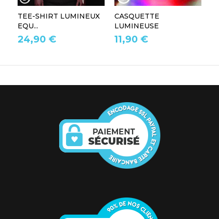
TEE-SHIRT LUMINEUX
CASQUETTE
L
EQU...
LUMINEUSE
L
24,90 €
11,90 €
1