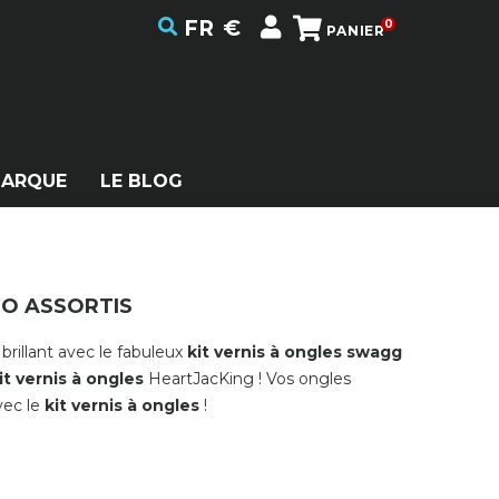
FR
€
0
PANIER
MARQUE
LE BLOG
UO ASSORTIS
brillant avec le fabuleux
kit vernis à ongles
swagg
it vernis à ongles
HeartJacKing ! Vos ongles
vec le
kit vernis à ongles
!