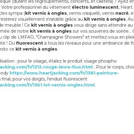
èque (durant les regroupements, concerts, et caetera) ? Ayez en
COEUR
4,90 €
! Votre professionnel du vêtement
électro luminescent
, Heart
109,90 €
icles sympa (
kit vernis à ongles
, vernis craquelé, vernis
nacré
, 
resterez visuellement inratable grâce au
kit vernis à ongles
. Au
e meuble ! Ce
kit vernis à ongles
vous dirige sans attendre au 
armée de notre
kit vernis à ongles
sur vos souvenirs de soirée… 
l au clip de LMFAO, "Champagne Showers" et mettez-vous en plein
ite ! Du
fluorescent
à tous les niveaux pour une ambiance de fol
resto ce
kit vernis à ongles
.
ilisation : pour le visage, étalez le produit visage phospho
acking.com/fr/1312-rouge-levre-fluo.html
. Pour le corps, cho
 body
https://www.heartjacking.com/fr/1381-peinture-
 final, pour vos doigts, l'enduit fluorescent
acking.com/fr/1361-lot-vernis-ongles.html
.