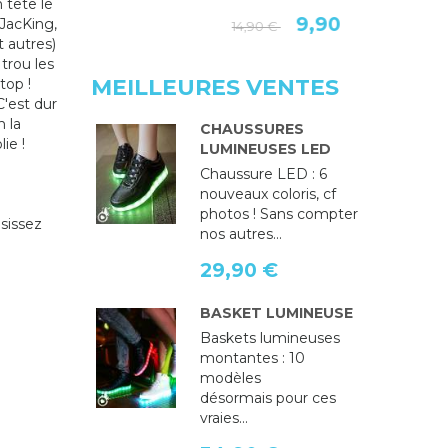
 tête le
ROSE FLU
9,90 €
 JacKing,
14,90 €
et autres)
14,9
 trou les
MEILLEURES VENTES
top !
C'est dur
 la
CHAUSSURES
ie !
LUMINEUSES LED
Chaussure LED : 6
nouveaux coloris, cf
photos ! Sans compter
isissez
nos autres...
29,90 €
BASKET LUMINEUSE
Baskets lumineuses
montantes : 10
modèles
désormais pour ces
vraies...