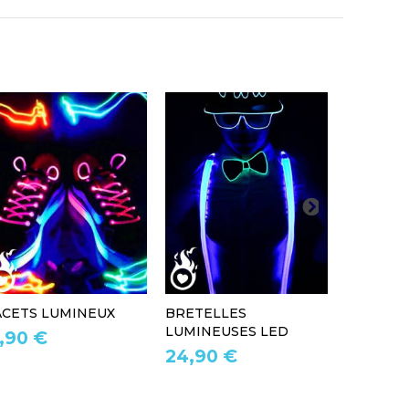
ACETS LUMINEUX
BRETELLES
CHAUSS
LUMINEUSES LED
LUMINEUS
1,90 €
24,90 €
29,90 