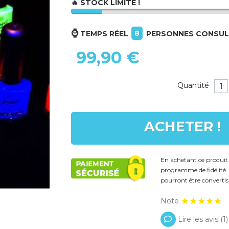
🔥 STOCK LIMITÉ !
⌚
8
TEMPS RÉEL
PERSONNES CONSUL
99,90 €
Quantité
ACHETER !
En achetant ce produi
programme de fidélité. 
pourront être convertis
Note
Lire les avis (
1
)