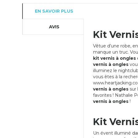
EN SAVOIR PLUS
AVIS
Kit Verni
Vêtue d’une robe, en
manque un truc. Vo
kit vernis à ongles
e
vernis à ongles
vou
illuminez le nightcl
vous êtes à la reche
www.heartjacking.com
vernis à ongles
sur 
favorites ! Nathalie 
vernis à ongles
!
Kit Verni
Un évent illuminé da
VERNIS FASHION ROSE FLUO