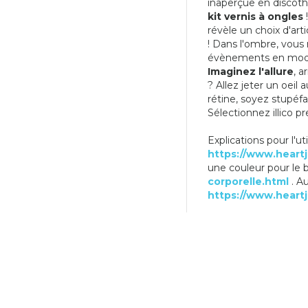
inaperçue en discoth
9,90 €
kit vernis à ongles
14,90 €
révèle un choix d'art
! Dans l'ombre, vous 
évènements en mod
Imaginez l'allure
, 
? Allez jeter un oei
rétine, soyez stupéfa
Sélectionnez illico p
Explications pour l'ut
https://www.heartj
une couleur pour le
corporelle.html
. Au
https://www.heartj