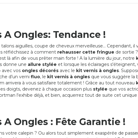
s A Ongles: Tendance !
 talons aiguilles, coupe de cheveux merveilleuse… Cependant, il 
us réfléchissez à comment
rehausser cette fringue
de sortie ?
st là afin de vous prêter main forte ! A la lumière du jour, notre
k
s donne une
allure stylée
et lorsque les éclairages s'éteignent,
ub avec vos
ongles décorés
avec le
kit vernis à ongles
. Suppos
rche d’un verni
fluo
, le
kit vernis à ongles
que vous suggère la 
 arrivera à vous satisfaire totalement ! Grâce au tout nouveau
k
les doigts, devenez à chaque occasion plus
stylée
que vos actri
Portman l'exhibe déjà, et bien, acquerrez tout de suite cet uniqu
s A Ongles : Fête Garantie !
ns votre calepin ? Ou alors tout simplement exaspérée de passe
VERNIS NACRÉ BLEU FLUO
KIT DE 22 VERNIS FLU