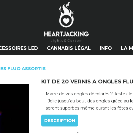
CESSOIRES LED
CANNABIS LÉGAL
INFO
LA 
LES FLUO ASSORTIS
KIT DE 20 VERNIS A ONGLES FL
Marre de vos ongles décolorés ? Testez le 
! Jolie jusqu’au bout des ongles grâce au
k
seront superbes même durant les fêtes a
DESCRIPTION