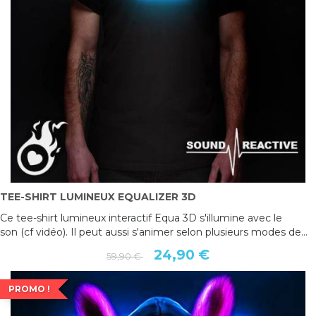
TEE-SHIRT LUMINEUX EQUALIZER 3D
Ce tee-shirt lumineux interactif Equa 3D s'illumine avec le
son (cf vidéo). Il peut aussi s'animer selon plusieurs modes de...
24,90 €
59,90 €
PROMO !