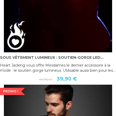
SOUS VÊTEMENT LUMINEUX : SOUTIEN-GORGE LED...
Heart Jacking vous offre Mesdames le dernier accessoire à la
mode : le soutien gorge lumineux. Utilisable aussi bien pour les...
39,90 €
44,90 €
PROMO !